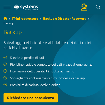
IT-Infrastructure
Backup e Disaster Recovery
Backup
+39 0471 180 18 18
Backup
service
@
systems.bz
Salvataggio efficiente e affidabile dei dati e dei
+39 0471 63 11 42
carichi di lavoro.
info
@
systems.bz
Si evita la perdita di dati
Ripristino rapido e completo dei dati in caso di emergenza
Interruzioni dell’operatività ridotte al minimo
Sorveglianza continuativa di tutti i processi di backup
Possibilità di backup locale e online
Richiedere una consulenza