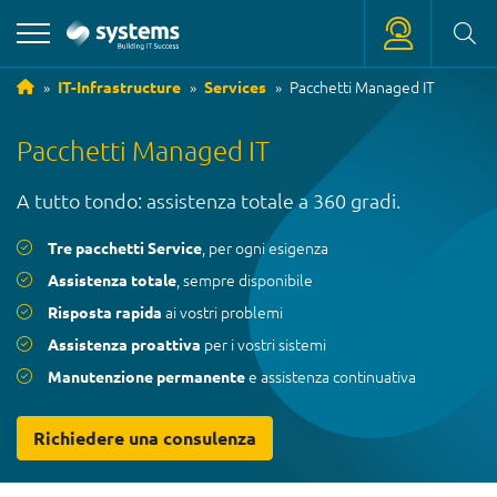
Pacchetti Managed IT
IT-Infrastructure
Services
+39 0471 180 18 18
Pacchetti Managed IT
service
@
systems.bz
A tutto tondo: assistenza totale a 360 gradi.
+39 0471 63 11 42
info
@
systems.bz
, per ogni esigenza
Tre pacchetti Service
, sempre disponibile
Assistenza totale
ai vostri problemi
Risposta rapida
per i vostri sistemi
Assistenza proattiva
e assistenza continuativa
Manutenzione permanente
Richiedere una consulenza