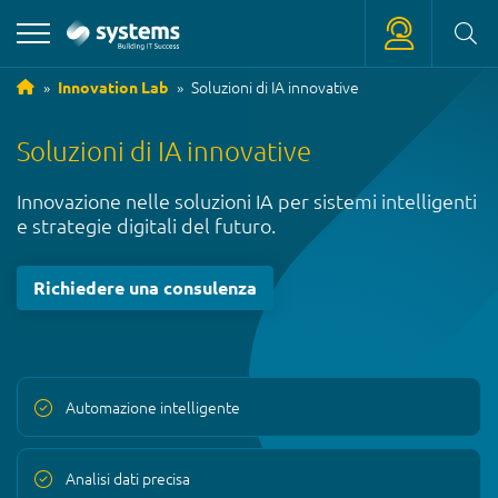
Soluzioni di IA innovative
Innovation Lab
+39 0471 180 18 18
Soluzioni di IA innovative
service
@
systems.bz
Innovazione nelle soluzioni IA per sistemi intelligenti
+39 0471 63 11 42
e strategie digitali del futuro.
info
@
systems.bz
Richiedere una consulenza
Automazione intelligente
Analisi dati precisa