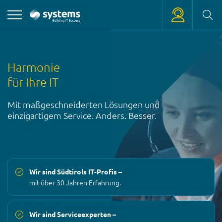
+39 0471 180 18 18
Harmonie
service
@
systems.bz
für Ihre IT
+39 0471 63 11 42
Mit maßgeschneiderten Lösungen und
info
@
systems.bz
einzigartigem Service. Anders. Besser.
Wir sind Südtirols IT-Profis –
mit über 30 Jahren Erfahrung.
Wir sind Serviceexperten –