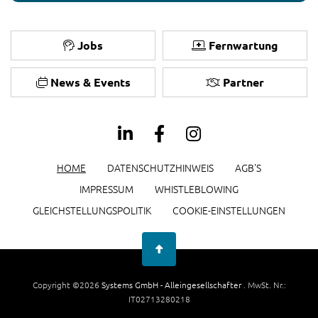
Jobs
Fernwartung
News & Events
Partner
HOME
DATENSCHUTZHINWEIS
AGB'S
IMPRESSUM
WHISTLEBLOWING
GLEICHSTELLUNGSPOLITIK
COOKIE-EINSTELLUNGEN
Copyright ©2026
Systems GmbH - Alleingesellschafter
. MwSt. Nr.:
IT02713280218