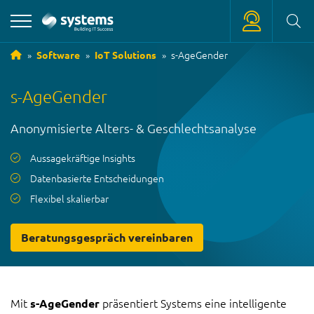
s-AgeGender
Software
IoT Solutions
+39 0471 180 18 18
s-AgeGender
service
@
systems.bz
Anonymisierte Alters- & Geschlechtsanalyse
+39 0471 63 11 42
info
@
systems.bz
Aussagekräftige Insights
Datenbasierte Entscheidungen
Flexibel skalierbar
Beratungsgespräch vereinbaren
Mit
präsentiert Systems eine intelligente
s-AgeGender