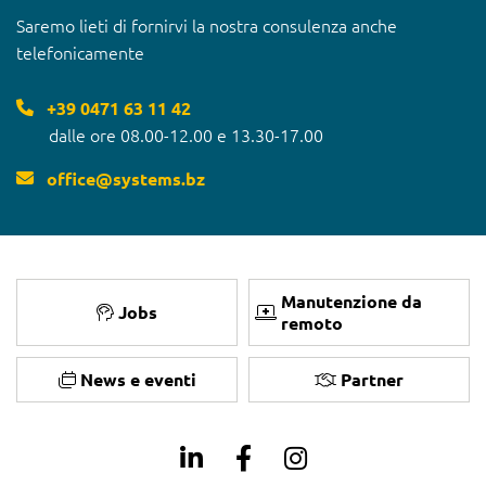
Saremo lieti di fornirvi la nostra consulenza anche
telefonicamente
+39 0471 63 11 42
dalle ore 08.00-12.00 e 13.30-17.00
office
@
systems.bz
Manutenzione da
Jobs
remoto
News e eventi
Partner