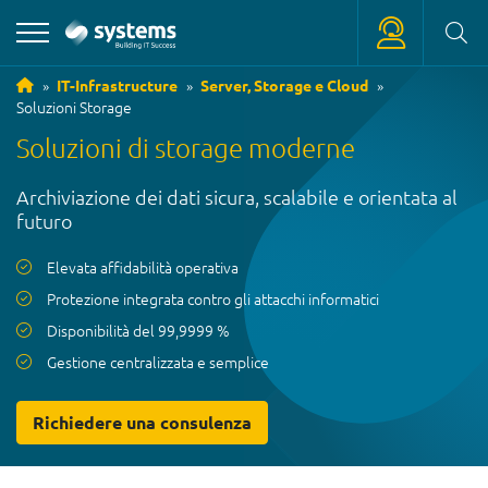
IT-Infrastructure
Server, Storage e Cloud
Soluzioni Storage
+39 0471 180 18 18
Soluzioni di storage moderne
service
@
systems.bz
Archiviazione dei dati sicura, scalabile e orientata al
+39 0471 63 11 42
futuro
info
@
systems.bz
Elevata affidabilità operativa
Protezione integrata contro gli attacchi informatici
Disponibilità del 99,9999 %
Gestione centralizzata e semplice
Richiedere una consulenza