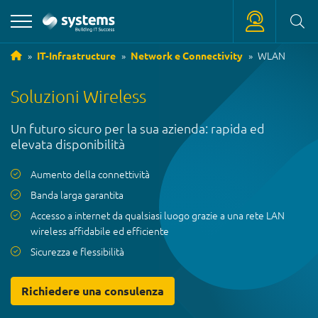
WLAN
IT-Infrastructure
Network e Connectivity
+39 0471 180 18 18
Soluzioni Wireless
service
@
systems.bz
Un futuro sicuro per la sua azienda: rapida ed
+39 0471 63 11 42
elevata disponibilità
info
@
systems.bz
Aumento della connettività
Banda larga garantita
Accesso a internet da qualsiasi luogo grazie a una rete LAN
wireless affidabile ed efficiente
Sicurezza e flessibilità
Richiedere una consulenza