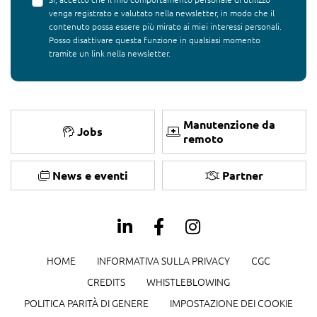
venga registrato e valutato nella newsletter, in modo che il
contenuto possa essere più mirato ai miei interessi personali.
Posso disattivare questa funzione in qualsiasi momento
tramite un link nella newsletter.
Manutenzione da
Jobs
remoto
News e eventi
Partner
HOME
INFORMATIVA SULLA PRIVACY
CGC
CREDITS
WHISTLEBLOWING
POLITICA PARITÀ DI GENERE
IMPOSTAZIONE DEI COOKIE