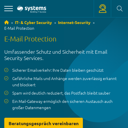
IT- & Cyber Security
Internet-Security
E-Mail Protection
+39 0471 180 18 18
E-Mail Protection
service
@
systems.bz
Umfassender Schutz und Sicherheit mit Email
+39 0471 63 11 42
Security Services.
info
@
systems.bz
Sicherer Emailverkehr: Ihre Daten bleiben geschützt
Gefährliche Mails und Anhänge werden zuverlässig erkannt
und blockiert
Spam wird deutlich reduziert, das Postfach bleibt sauber
Ein Mail-Gateway ermöglich den sicheren Austausch auch
großer Datenmengen
Beratungsgespräch vereinbaren