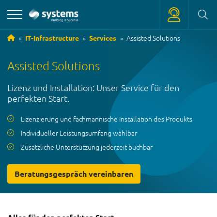
Assisted Solutions
IT-Infrastructure
Services
+39 0471 180 18 18
Assisted Solutions
service
@
systems.bz
Lizenz und Installation: Unser Service für den
+39 0471 63 11 42
perfekten Start.
info
@
systems.bz
Lizenzierung und fachmännische Installation des Produkts
Individueller Leistungsumfang wählbar
Zusätzliche Unterstützung jederzeit buchbar
Beratungsgespräch vereinbaren