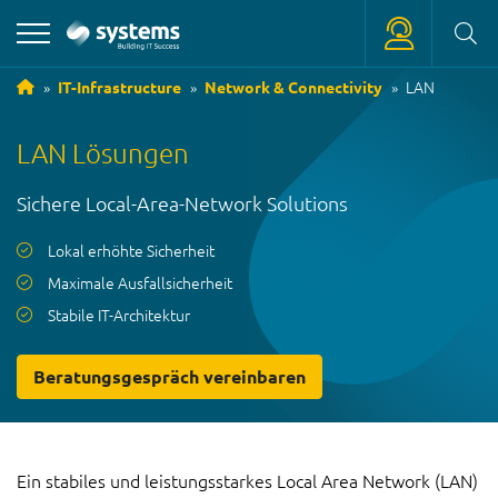
LAN
IT-Infrastructure
Network & Connectivity
+39 0471 180 18 18
LAN Lösungen
service
@
systems.bz
Sichere Local-Area-Network Solutions
+39 0471 63 11 42
info
@
systems.bz
Lokal erhöhte Sicherheit
Maximale Ausfallsicherheit
Stabile IT-Architektur
Beratungsgespräch vereinbaren
Ein stabiles und leistungsstarkes Local Area Network (LAN)