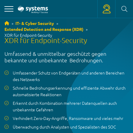
IT- & Cyber Security
Extended Detection and Response (XDR)
+39 0471 180 18 18
XDR für Endpoint-Security
XDR für Endpoint-Security
service
@
systems.bz
Umfassend & unmittelbar geschützt gegen
+39 0471 63 11 42
bekannte und unbekannte Bedrohungen.
info
@
systems.bz
Umfassender Schutz von Endgeräten und anderen Bereichen
des Netzwerks
Schnelle Bedrohungserkennung und effiziente Abwehr durch
automatisierte Reaktionen
Erkennt durch Kombination mehrerer Datenquellen auch
unbekannte Gefahren
Verhindert Zero-Day-Angriffe, Ransomware und vieles mehr
Überwachung durch Analysten und Spezialisten des SOC