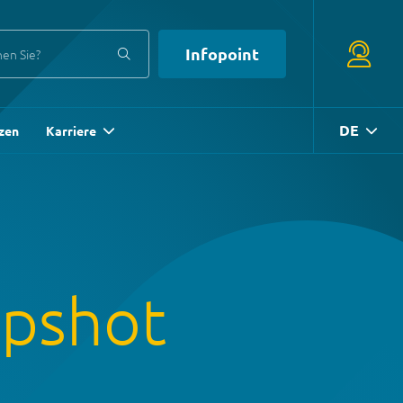
Infopoint
+39 0471 180 18 18
DE
zen
Karriere
service
@
systems.bz
+39 0471 63 11 42
info
@
systems.bz
apshot