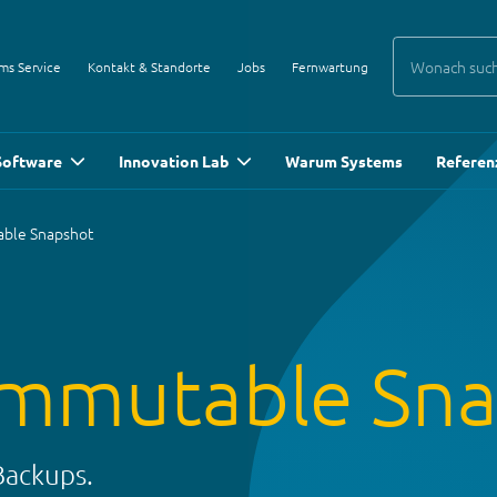
ms Service
Kontakt & Standorte
Jobs
Fernwartung
Software
Innovation Lab
Warum Systems
Referen
able Snapshot
 immutable Sn
Backups.