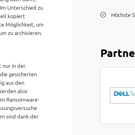
Im Unterschied zu
Höchste S
ll kopiert
te Möglichkeit, um
um zu archivieren.
Partne
 nur in der
 die gesicherten
dig aus den
Werden also
nen Ransomware-
ressungsversuche
en sind dank der