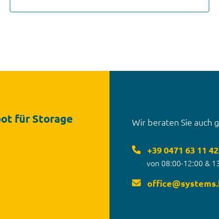
bot für Storage
Wir beraten Sie auch 
+39 0471 63 11 42
von 08:00-12:00 & 1
office
@
systems.